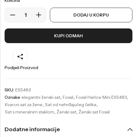
Količina
Welder
Wesse
DODAJ U KORPU
Liu-Jo
Daisy Dixon
Mini Focus
Missguided
KUPI ODMAH
Daniel Klein
Liu-Jo
Festina
Diesel
UP!
Versus
Podijeli Proizvod
Wesse
Lotus
SKU:
ES5483
Oznake
elegantni ženski sat
,
Fossil
,
Fossil Harlow Mini ES5483
,
Kvarcni sat za žene
,
Sat od nehrđajućeg čelika
,
Sat s mineralnim staklom
,
Ženski sat
,
Ženski sat Fossil
Dodatne informacije