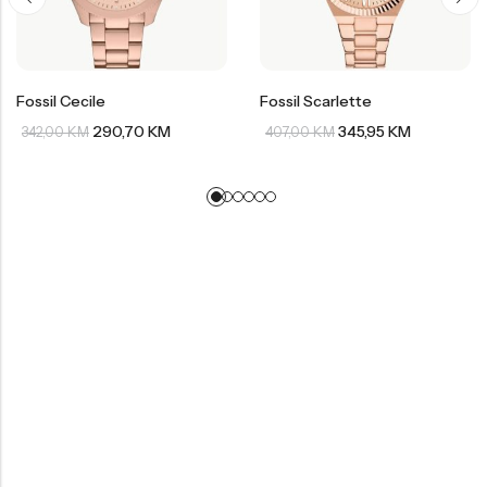
Fossil Cecile
Fossil Scarlette
290,70
KM
345,95
KM
342,00
KM
407,00
KM