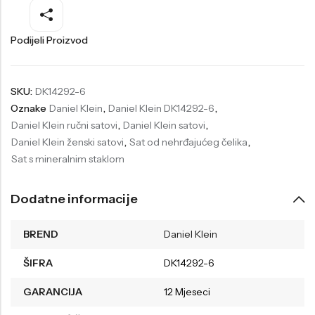
Welder
Wesse
Podijeli Proizvod
Liu-Jo
Daisy Dixon
Mini Focus
Missguided
SKU:
DK14292-6
Daniel Klein
Liu-Jo
Oznake
Daniel Klein
,
Daniel Klein DK14292-6
,
Festina
Diesel
Daniel Klein ručni satovi
,
Daniel Klein satovi
,
Daniel Klein ženski satovi
,
Sat od nehrđajućeg čelika
,
UP!
Versus
Sat s mineralnim staklom
Wesse
Lotus
Dodatne informacije
BREND
Daniel Klein
ŠIFRA
DK14292-6
GARANCIJA
12 Mjeseci