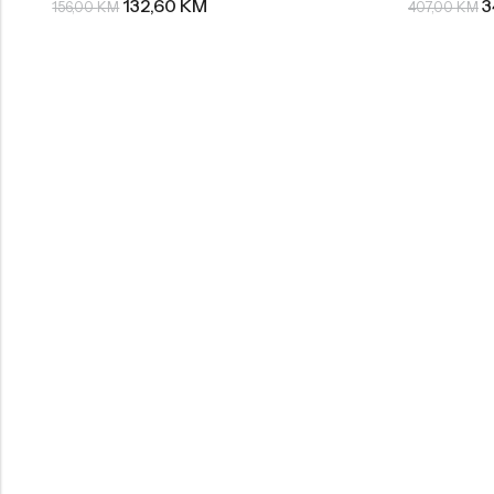
132,60
KM
3
156,00
KM
407,00
KM