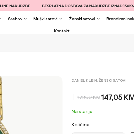
 NARUDŽBE
BESPLATNA DOSTAVA ZA NARUDŽBE IZNAD 150KM
Srebro
Muški satovi
Ženski satovi
Brendirani nak
Kontakt
,
DANIEL KLEIN
ŽENSKI SATOVI
147,05
K
173,00
KM
Na stanju
Količina