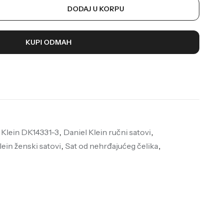
DODAJ U KORPU
KUPI ODMAH
 Klein DK14331-3
,
Daniel Klein ručni satovi
,
lein ženski satovi
,
Sat od nehrđajućeg čelika
,