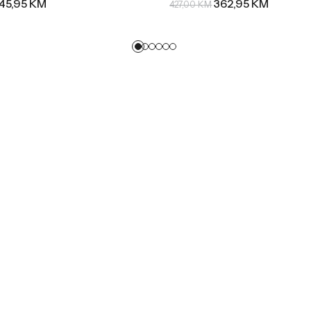
45,95
KM
362,95
KM
427,00
KM