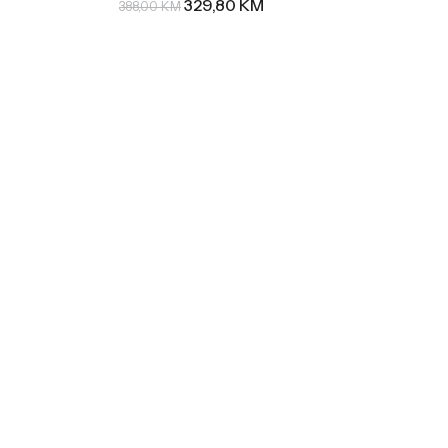
329,80
KM
388,00
KM