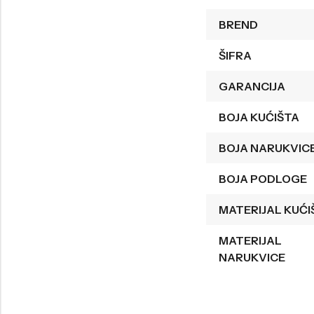
Welder
Wesse
BREND
Liu-Jo
Daisy Dixon
ŠIFRA
Mini Focus
Missguided
GARANCIJA
Daniel Klein
Liu-Jo
BOJA KUĆIŠTA
Festina
Diesel
BOJA NARUKVIC
UP!
Versus
Wesse
Lotus
BOJA PODLOGE
MATERIJAL KUĆI
MATERIJAL
NARUKVICE