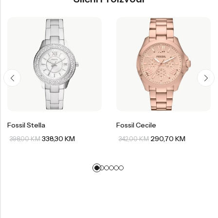
Fossil Stella
Fossil Cecile
338,30
KM
290,70
KM
398,00
KM
342,00
KM