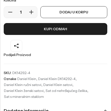
Količina
Welder
Wesse
DODAJ U KORPU
Liu-Jo
Daisy Dixon
Mini Focus
Missguided
KUPI ODMAH
Daniel Klein
Liu-Jo
Festina
Diesel
UP!
Versus
Podijeli Proizvod
Wesse
Lotus
SKU:
DK14292-4
Oznake
Daniel Klein
,
Daniel Klein DK14292-4
,
Daniel Klein ručni satovi
,
Daniel Klein satovi
,
Daniel Klein ženski satovi
,
Sat od nehrđajućeg čelika
,
Sat s mineralnim staklom
Dodatne informacije