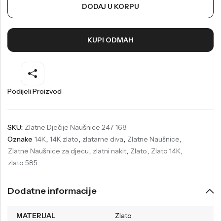
DODAJ U KORPU
Welder
Wesse
Liu-Jo
Daisy Dixon
KUPI ODMAH
Mini Focus
Missguided
Daniel Klein
Liu-Jo
Festina
Diesel
Podijeli Proizvod
UP!
Versus
Wesse
Lotus
SKU:
Zlatne Dječije Naušnice 247-168
Oznake
14K
,
14K zlato
,
zlatarne diva
,
Zlatne Naušnice
,
Zlatne Naušnice za djecu
,
zlatni nakit
,
Zlato
,
Zlato 14K
,
zlato 585
Dodatne informacije
MATERIJAL
Zlato