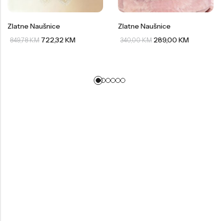
Zlatne Naušnice
Zlatne Naušnice
722,32
KM
289,00
KM
849,78
KM
340,00
KM