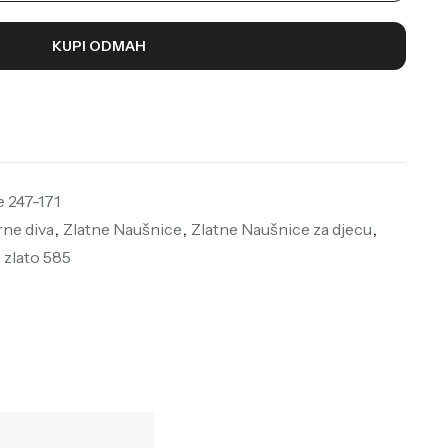
KUPI ODMAH
e 247-171
rne diva
,
Zlatne Naušnice
,
Zlatne Naušnice za djecu
,
,
zlato 585