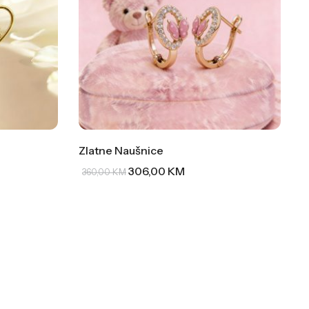
Zlatne Naušnice
306,00
KM
360,00
KM