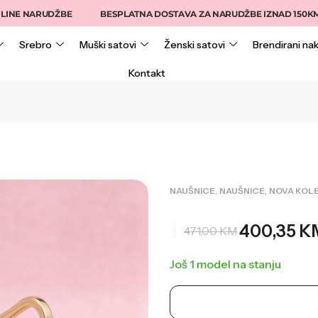
NARUDŽBE
BESPLATNA DOSTAVA ZA NARUDŽBE IZNAD 150KM
Srebro
Muški satovi
Ženski satovi
Brendirani nak
Kontakt
,
,
NAUŠNICE
NAUŠNICE
NOVA KOLE
400,35
K
471,00
KM
Još 1 model na stanju