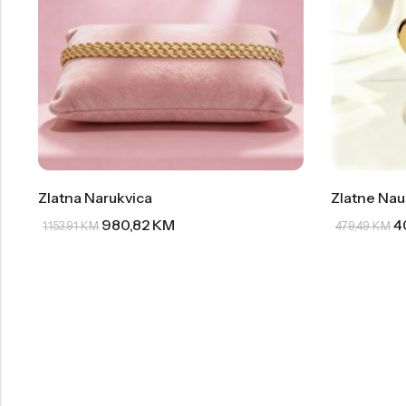
Zlatna Narukvica
Zlatne Nau
980,82
KM
4
1.153,91
KM
479,49
KM