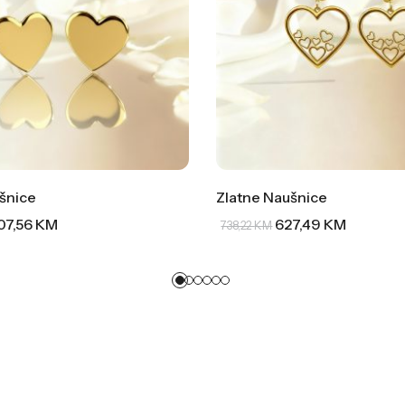
šnice
Zlatne Naušnice
07,56
KM
627,49
KM
738,22
KM