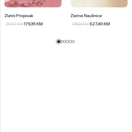
Zlatni Privjesak
Zlatne Naušnice
179,35
KM
627,49
KM
211,00
KM
738,22
KM