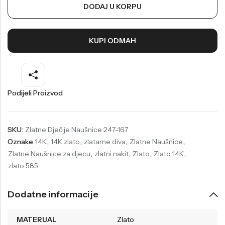
DODAJ U KORPU
Welder
Wesse
Liu-Jo
Daisy Dixon
KUPI ODMAH
Mini Focus
Missguided
Daniel Klein
Liu-Jo
Festina
Diesel
Podijeli Proizvod
UP!
Versus
Wesse
Lotus
SKU:
Zlatne Dječije Naušnice 247-167
Oznake
14K
,
14K zlato
,
zlatarne diva
,
Zlatne Naušnice
,
Zlatne Naušnice za djecu
,
zlatni nakit
,
Zlato
,
Zlato 14K
,
zlato 585
Dodatne informacije
MATERIJAL
Zlato