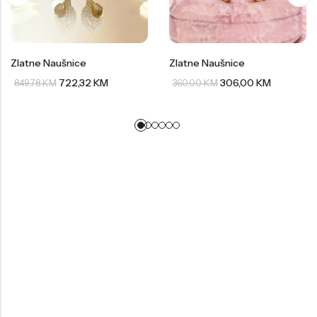
Zlatne Naušnice
Zlatne Naušnice
722,32
KM
306,00
KM
849,78
KM
360,00
KM