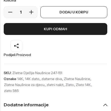
Količina
Welder
Wesse
DODAJ U KORPU
Liu-Jo
Daisy Dixon
Mini Focus
Missguided
KUPI ODMAH
Daniel Klein
Liu-Jo
Festina
Diesel
UP!
Versus
Podijeli Proizvod
Wesse
Lotus
SKU:
Zlatne Dječije Naušnice 247-151
Oznake
14K
,
14K zlato
,
zlatarne diva
,
Zlatne Naušnice
,
Zlatne Naušnice za djecu
,
zlatni nakit
,
Zlato
,
Zlato 14K
,
zlato 585
Dodatne informacije