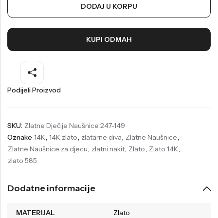
DODAJ U KORPU
Welder
Wesse
Liu-Jo
Daisy Dixon
KUPI ODMAH
Mini Focus
Missguided
Daniel Klein
Liu-Jo
Festina
Diesel
Podijeli Proizvod
UP!
Versus
Wesse
Lotus
SKU:
Zlatne Dječije Naušnice 247-149
Oznake
14K
,
14K zlato
,
zlatarne diva
,
Zlatne Naušnice
,
Zlatne Naušnice za djecu
,
zlatni nakit
,
Zlato
,
Zlato 14K
,
zlato 585
Dodatne informacije
MATERIJAL
Zlato