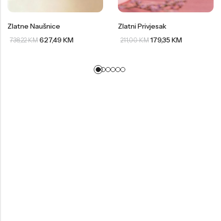
Zlatne Naušnice
Zlatni Privjesak
627,49
KM
179,35
KM
738,22
KM
211,00
KM