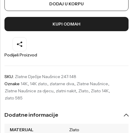
DODAJ U KORPU
Welder
Wesse
Liu-Jo
Daisy Dixon
KUPI ODMAH
Mini Focus
Missguided
Daniel Klein
Liu-Jo
Festina
Diesel
Podijeli Proizvod
UP!
Versus
Wesse
Lotus
SKU:
Zlatne Dječije Naušnice 247-148
Oznake
14K
,
14K zlato
,
zlatarne diva
,
Zlatne Naušnice
,
Zlatne Naušnice za djecu
,
zlatni nakit
,
Zlato
,
Zlato 14K
,
zlato 585
Dodatne informacije
MATERIJAL
Zlato