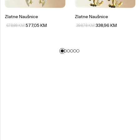
Zlatne Naušnice
Zlatne Naušnice
577,05
KM
338,96
KM
678,88
KM
398,78
KM