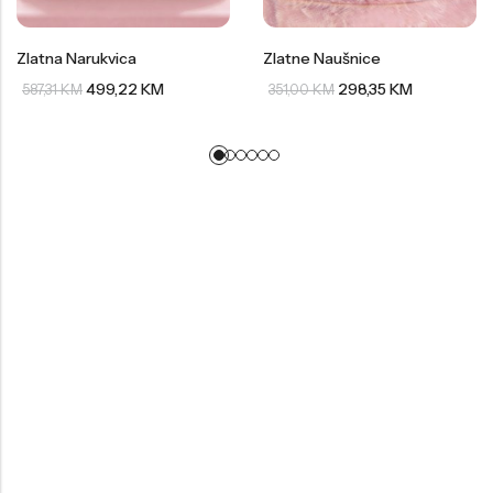
Zlatna Narukvica
Zlatne Naušnice
499,22
KM
298,35
KM
587,31
KM
351,00
KM