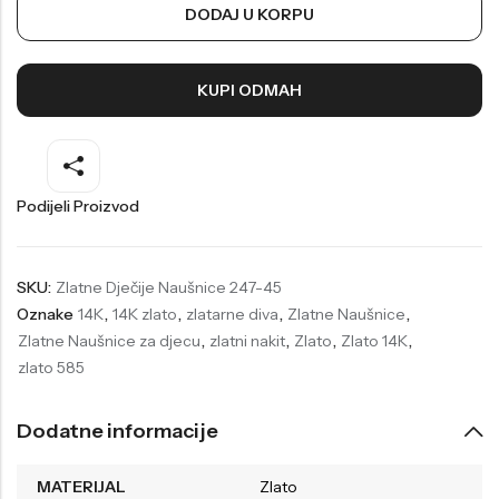
DODAJ U KORPU
Welder
Wesse
Liu-Jo
Daisy Dixon
KUPI ODMAH
Mini Focus
Missguided
Daniel Klein
Liu-Jo
Festina
Diesel
Podijeli Proizvod
UP!
Versus
Wesse
Lotus
SKU:
Zlatne Dječije Naušnice 247-45
Oznake
14K
,
14K zlato
,
zlatarne diva
,
Zlatne Naušnice
,
Zlatne Naušnice za djecu
,
zlatni nakit
,
Zlato
,
Zlato 14K
,
zlato 585
Dodatne informacije
MATERIJAL
Zlato