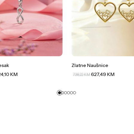
jesak
Zlatne Naušnice
24,10
KM
627,49
KM
738,22
KM