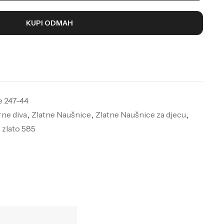
KUPI ODMAH
e 247-44
rne diva
,
Zlatne Naušnice
,
Zlatne Naušnice za djecu
,
,
zlato 585