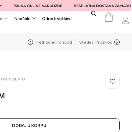
15% NA ONLINE NARUDŽBE
BESPLATNA DOSTAVA ZA NARUDŽB
it
Naočale
Odredi Veličinu
Prethodni Proizvod
Sljedeći Prozivod
,
KCIJA
ZLATO
M
DODAJ U KORPU