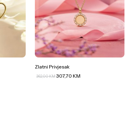
Zlatni Privjesak
307,70
KM
362,00
KM