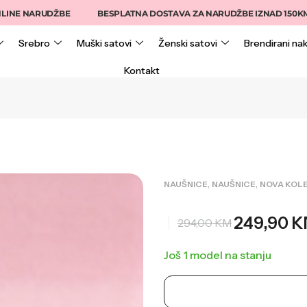
INE NARUDŽBE
BESPLATNA DOSTAVA ZA NARUDŽBE IZNAD 150KM
Srebro
Muški satovi
Ženski satovi
Brendirani nak
Kontakt
,
,
NAUŠNICE
NAUŠNICE
NOVA KOLE
249,90
K
294,00
KM
Još 1 model na stanju