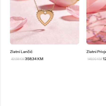
Zlatni Lančić
Zlatni Priv
358,34
KM
1
421,58
KM
146,00
KM