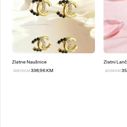
Zlatne Naušnice
Zlatni Lanč
338,96
KM
35
398,78
KM
421,58
KM