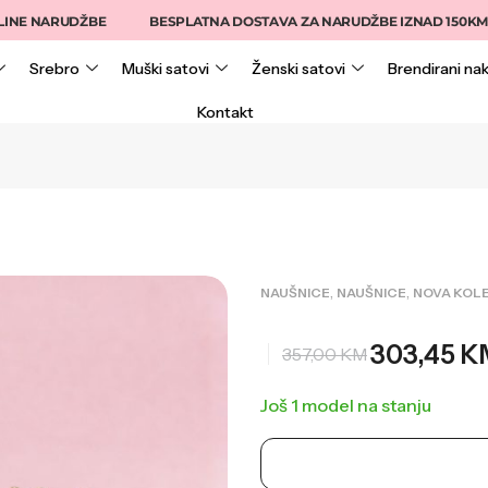
ARUDŽBE
BESPLATNA DOSTAVA ZA NARUDŽBE IZNAD 150KM
Srebro
Muški satovi
Ženski satovi
Brendirani nak
Kontakt
,
,
NAUŠNICE
NAUŠNICE
NOVA KOLE
303,45
K
357,00
KM
Još 1 model na stanju