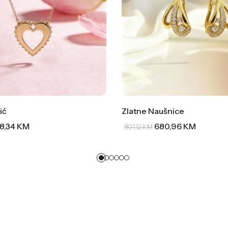
ić
Zlatne Naušnice
8,34
KM
680,96
KM
801,12
KM