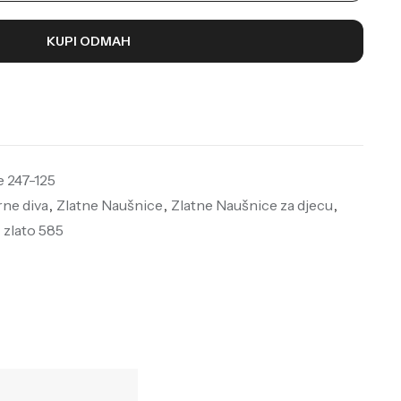
KUPI ODMAH
e 247-125
rne diva
,
Zlatne Naušnice
,
Zlatne Naušnice za djecu
,
,
zlato 585