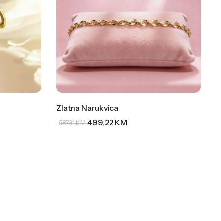
Zlatna Narukvica
499,22
KM
587,31
KM