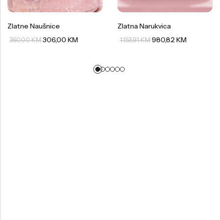
Zlatne Naušnice
Zlatna Narukvica
306,00
KM
980,82
KM
360,00
KM
1.153,91
KM