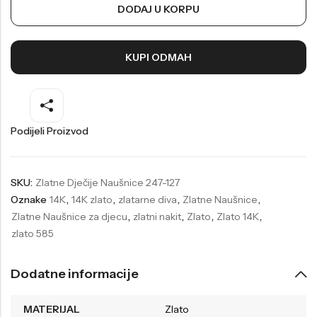
DODAJ U KORPU
Welder
Wesse
Liu-Jo
Daisy Dixon
KUPI ODMAH
Mini Focus
Missguided
Daniel Klein
Liu-Jo
Festina
Diesel
Podijeli Proizvod
UP!
Versus
Wesse
Lotus
SKU:
Zlatne Dječije Naušnice 247-127
Oznake
14K
,
14K zlato
,
zlatarne diva
,
Zlatne Naušnice
,
Zlatne Naušnice za djecu
,
zlatni nakit
,
Zlato
,
Zlato 14K
,
zlato 585
Dodatne informacije
MATERIJAL
Zlato