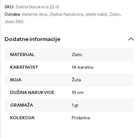
SKU:
Zlatna Narukvica 22-6
Welder
Wesse
Oznake
zlatarne diva
,
Zlatne Narukvice
,
zlatni nakit
,
Zlato
,
Liu-Jo
Daisy Dixon
zlato 585
Mini Focus
Missguided
Dodatne informacije
Daniel Klein
Liu-Jo
Festina
Diesel
MATERIJAL
Zlato
UP!
Versus
KARATNOST
14-karatno
Wesse
Lotus
BOJA
Žuta
DUŽINA NARUKVICE
19 cm
GRAMAŽA
1 gr.
KOLEKCIJA
Proljetna