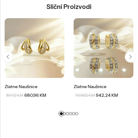
Slični Proizvodi
Zlatne Naušnice
Zlatne Naušnice
680,96
KM
942,24
KM
801,12
KM
1.108,52
KM