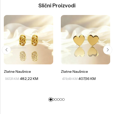
Slični Proizvodi
Zlatne Naušnice
Zlatne Naušnice
482,22
KM
407,56
KM
567,31
KM
479,49
KM