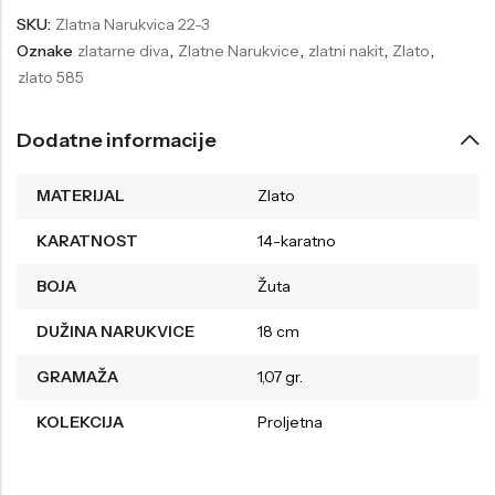
SKU:
Zlatna Narukvica 22-3
Welder
Wesse
Oznake
zlatarne diva
,
Zlatne Narukvice
,
zlatni nakit
,
Zlato
,
Liu-Jo
Daisy Dixon
zlato 585
Mini Focus
Missguided
Dodatne informacije
Daniel Klein
Liu-Jo
Festina
Diesel
MATERIJAL
Zlato
UP!
Versus
KARATNOST
14-karatno
Wesse
Lotus
BOJA
Žuta
DUŽINA NARUKVICE
18 cm
GRAMAŽA
1,07 gr.
KOLEKCIJA
Proljetna