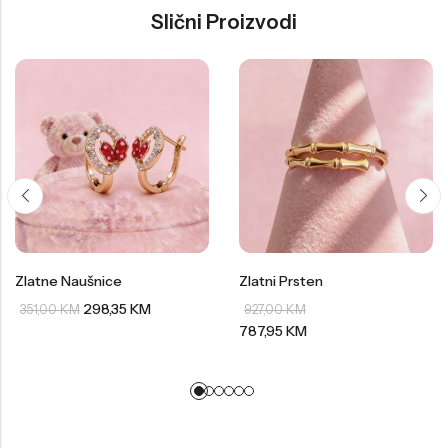
Slični Proizvodi
Zlatne Naušnice
Zlatni Prsten
298,35
KM
351,00
KM
927,00
KM
787,95
KM