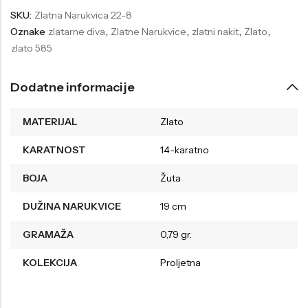
SKU:
Zlatna Narukvica 22-8
Welder
Wesse
Oznake
zlatarne diva
,
Zlatne Narukvice
,
zlatni nakit
,
Zlato
,
Liu-Jo
Daisy Dixon
zlato 585
Mini Focus
Missguided
Dodatne informacije
Daniel Klein
Liu-Jo
Festina
Diesel
MATERIJAL
Zlato
UP!
Versus
KARATNOST
14-karatno
Wesse
Lotus
BOJA
Žuta
DUŽINA NARUKVICE
19 cm
GRAMAŽA
0,79 gr.
KOLEKCIJA
Proljetna