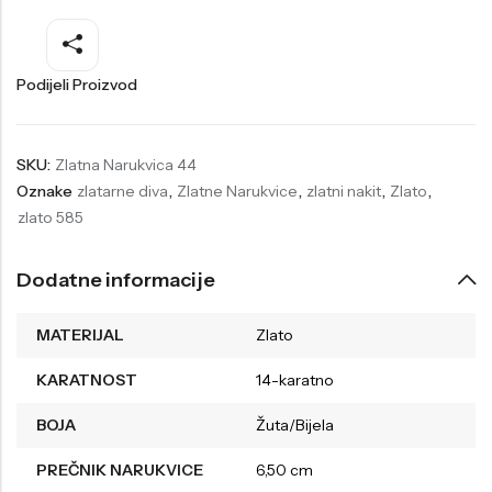
Welder
Wesse
Liu-Jo
Daisy Dixon
Podijeli Proizvod
Mini Focus
Missguided
Daniel Klein
Liu-Jo
SKU:
Zlatna Narukvica 44
Oznake
zlatarne diva
,
Zlatne Narukvice
,
zlatni nakit
,
Zlato
,
Festina
Diesel
zlato 585
UP!
Versus
Wesse
Lotus
Dodatne informacije
MATERIJAL
Zlato
KARATNOST
14-karatno
BOJA
Žuta/Bijela
PREČNIK NARUKVICE
6,50 cm