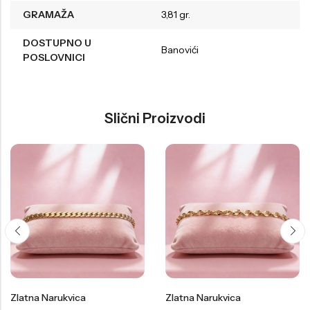
GRAMAŽA
3,81 gr.
DOSTUPNO U
Banovići
POSLOVNICI
Slični Proizvodi
Zlatna Narukvica
Zlatna Narukvica