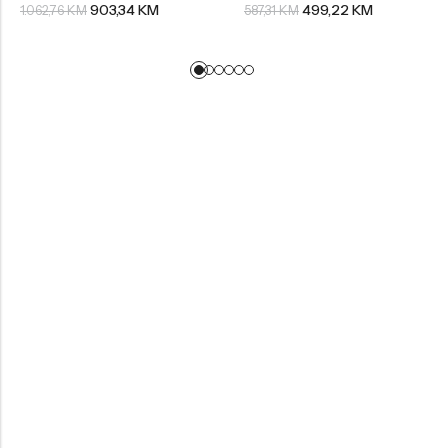
903,34
KM
499,22
KM
1.062,76
KM
587,31
KM