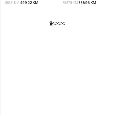
499,22
KM
338,96
KM
587,31
KM
398,78
KM