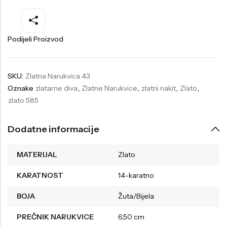
Welder
Wesse
Liu-Jo
Daisy Dixon
Podijeli Proizvod
Mini Focus
Missguided
Daniel Klein
Liu-Jo
SKU:
Zlatna Narukvica 43
Oznake
zlatarne diva
,
Zlatne Narukvice
,
zlatni nakit
,
Zlato
,
Festina
Diesel
zlato 585
UP!
Versus
Wesse
Lotus
Dodatne informacije
MATERIJAL
Zlato
KARATNOST
14-karatno
BOJA
Žuta/Bijela
PREČNIK NARUKVICE
6,50 cm