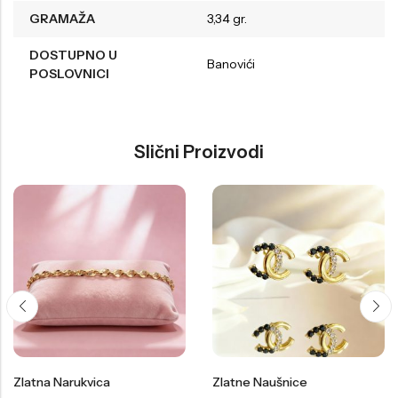
GRAMAŽA
3,34 gr.
DOSTUPNO U
Banovići
POSLOVNICI
Slični Proizvodi
Zlatna Narukvica
Zlatne Naušnice