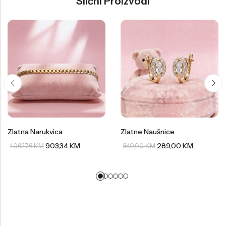
Slični Proizvodi
Zlatna Narukvica
Zlatne Naušnice
903,34
KM
289,00
KM
1.062,76
KM
340,00
KM