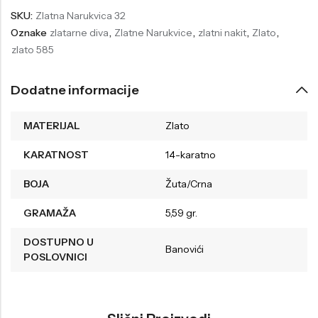
SKU:
Zlatna Narukvica 32
Welder
Wesse
Oznake
zlatarne diva
,
Zlatne Narukvice
,
zlatni nakit
,
Zlato
,
Liu-Jo
Daisy Dixon
zlato 585
Mini Focus
Missguided
Dodatne informacije
Daniel Klein
Liu-Jo
Festina
Diesel
MATERIJAL
Zlato
UP!
Versus
KARATNOST
14-karatno
Wesse
Lotus
BOJA
Žuta/Crna
GRAMAŽA
5,59 gr.
DOSTUPNO U
Banovići
POSLOVNICI