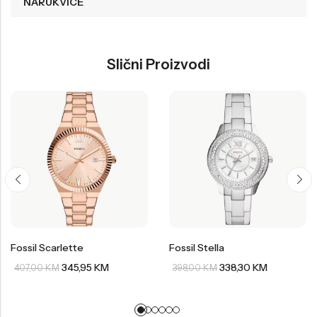
NARUKVICE
Slični Proizvodi
Fossil Scarlette
Fossil Stella
345,95
KM
338,30
KM
407,00
KM
398,00
KM