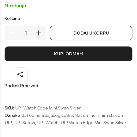
Na stanju
Welder
Wesse
Količina
Liu-Jo
Daisy Dixon
Mini Focus
Missguided
DODAJ U KORPU
Daniel Klein
Liu-Jo
Festina
Diesel
KUPI ODMAH
UP!
Versus
Wesse
Lotus
Podijeli Proizvod
SKU:
UP! Watch Edge Mini Swan Silver
Oznake
Sat od nehrđajućeg čelika
,
Sat s mineralnim staklom
,
UP!
,
UP! Satovi
,
UP! Watch
,
UP! Watch Edge Mini Swan Silver