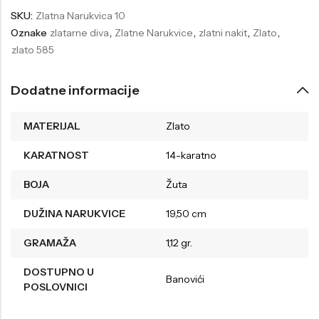
SKU:
Zlatna Narukvica 10
Welder
Wesse
Oznake
zlatarne diva
,
Zlatne Narukvice
,
zlatni nakit
,
Zlato
,
Liu-Jo
Daisy Dixon
zlato 585
Mini Focus
Missguided
Dodatne informacije
Daniel Klein
Liu-Jo
Festina
Diesel
MATERIJAL
Zlato
UP!
Versus
KARATNOST
14-karatno
Wesse
Lotus
BOJA
Žuta
DUŽINA NARUKVICE
19,50 cm
GRAMAŽA
1,12 gr.
DOSTUPNO U
Banovići
POSLOVNICI