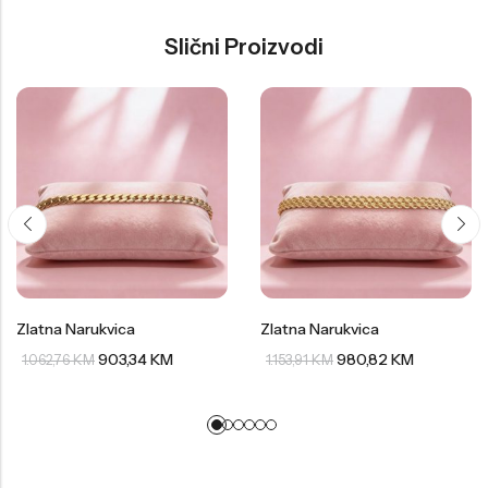
Slični Proizvodi
Zlatna Narukvica
Zlatna Narukvica
903,34
KM
980,82
KM
1.062,76
KM
1.153,91
KM