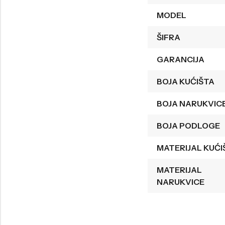
MODEL
Welder
Wesse
Liu-Jo
Daisy Dixon
ŠIFRA
Mini Focus
Missguided
GARANCIJA
Daniel Klein
Liu-Jo
BOJA KUĆIŠTA
Festina
Diesel
BOJA NARUKVIC
UP!
Versus
Wesse
Lotus
BOJA PODLOGE
MATERIJAL KUĆI
MATERIJAL
NARUKVICE