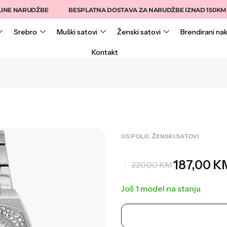
NARUDŽBE
BESPLATNA DOSTAVA ZA NARUDŽBE IZNAD 150KM
Srebro
Muški satovi
Ženski satovi
Brendirani nak
Kontakt
,
US POLO
ŽENSKI SATOVI
187,00
K
220,00
KM
Još 1 model na stanju