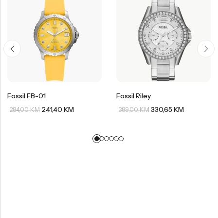
Fossil FB-01
Fossil Riley
241,40
KM
330,65
KM
284,00
KM
389,00
KM