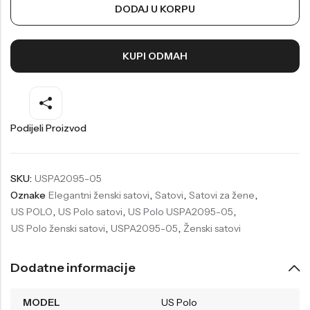
DODAJ U KORPU
Welder
Wesse
Liu-Jo
Daisy Dixon
KUPI ODMAH
Mini Focus
Missguided
Daniel Klein
Liu-Jo
Festina
Diesel
Podijeli Proizvod
UP!
Versus
Wesse
Lotus
SKU:
USPA2095-05
Oznake
Elegantni ženski satovi
,
Satovi
,
Satovi za žene
,
US POLO
,
US Polo satovi
,
US Polo USPA2095-05
,
US Polo ženski satovi
,
USPA2095-05
,
Ženski satovi
Dodatne informacije
MODEL
US Polo