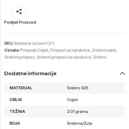
Welder
Wesse
Liu-Jo
Daisy Dixon
Podijeli Proizvod
Mini Focus
Missguided
Daniel Klein
Liu-Jo
SKU:
Rukavice za box-1-3-1
Oznake
Privjesak Cvijet
,
Privjesci za narukvice
,
Srebrni nakit
,
Festina
Diesel
Srebrni privjesci
,
Srebrni privjesci za narukvice
,
Srebro
UP!
Versus
Wesse
Lotus
Dodatne informacije
MATERIJAL
Srebro 925
OBLIK
Cvijet
TEŽINA
2.07 grama
BOJA
Srebrna/Zuta