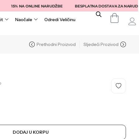
15% NA ONLINE NARUDŽBE
BESPLATNA DOSTAVA ZA NARUDŽBE IZ
it
Naočale
Odredi Veličinu
Prethodni Proizvod
Sljedeći Prozivod
O
DODAJ U KORPU