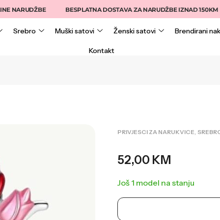
NARUDŽBE
BESPLATNA DOSTAVA ZA NARUDŽBE IZNAD 150KM
Srebro
Muški satovi
Ženski satovi
Brendirani nak
Kontakt
,
PRIVJESCI ZA NARUKVICE
SREBR
52,00
KM
Još 1 model na stanju