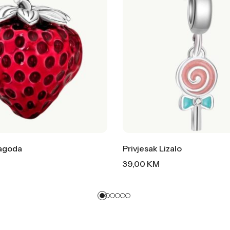
Jagoda
Privjesak Lizalo
39,00
KM