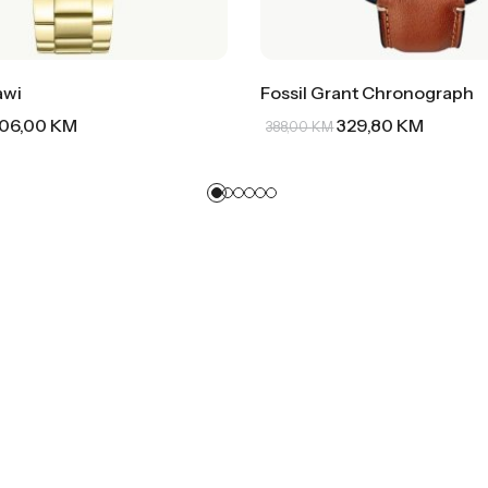
awi
Fossil Grant Chronograph
06,00
KM
329,80
KM
388,00
KM