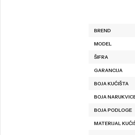
Welder
Wesse
Liu-Jo
Daisy Dixon
BREND
Mini Focus
Missguided
Daniel Klein
Liu-Jo
MODEL
Festina
Diesel
ŠIFRA
UP!
Versus
GARANCIJA
Wesse
Lotus
BOJA KUĆIŠTA
BOJA NARUKVIC
BOJA PODLOGE
MATERIJAL KUĆI