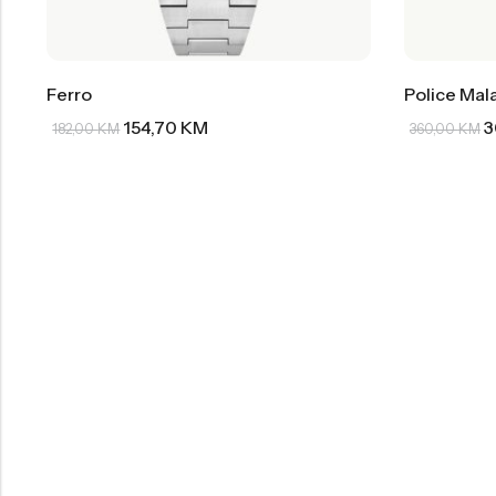
Ferro
Police Mal
154,70
KM
3
182,00
KM
360,00
KM