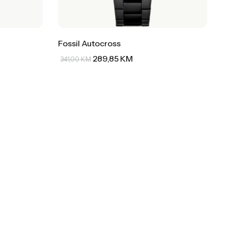
Fossil Autocross
289,85
KM
341,00
KM