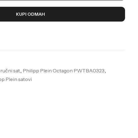
KUPI ODMAH
 ručni sat
,
Philipp Plein Octagon PWTBA0323
,
pp Plein satovi