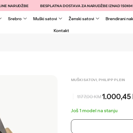
NARUDŽBE
BESPLATNA DOSTAVA ZA NARUDŽBE IZNAD 150KM
Srebro
Muški satovi
Ženski satovi
Brendirani nak
Kontakt
,
MUŠKI SATOVI
PHILIPP PLEIN
1.000,45
1.177,00
KM
Još 1 model na stanju