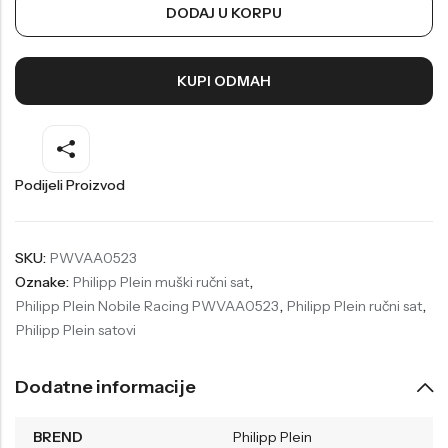
DODAJ U KORPU
Welder
Wesse
Liu-Jo
Daisy Dixon
KUPI ODMAH
Mini Focus
Missguided
Daniel Klein
Liu-Jo
Festina
Diesel
Podijeli Proizvod
UP!
Versus
Wesse
Lotus
SKU:
PWVAA0523
Oznake:
Philipp Plein muški ručni sat
,
Philipp Plein Nobile Racing PWVAA0523
,
Philipp Plein ručni sat
,
Philipp Plein satovi
Dodatne informacije
BREND
Philipp Plein