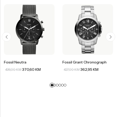
Fossil Neutra
Fossil Grant Chronograph
370,60
KM
362,95
KM
436,00
KM
427,00
KM