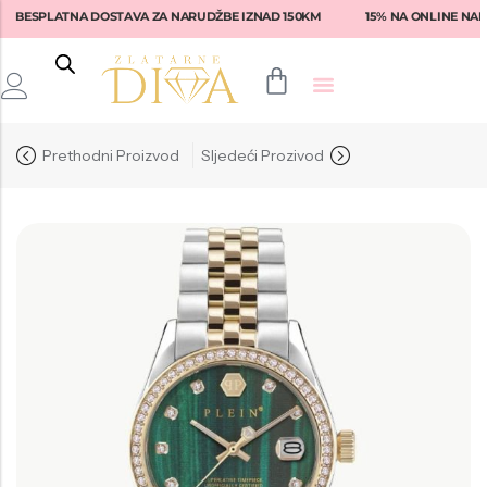
BESPLATNA DOSTAVA ZA NARUDŽBE IZNAD 150KM
15% NA ONLINE NARU
Back
Back
Back
Back
Back
Prethodni Proizvod
Sljedeći Prozivod
Prstenje
Fossil
Fossil
Lotus
Ženske naočale
Narukvice
Tommy Hilfiger
Guess
Rebecca
Muške naočale
Naušnice
Diesel
Tommy Hilfiger
Liu-Jo
Armani Exchange
Privjesci
Armani
Michael Kors
Fossil
Emporio Armani
Seiko
Versace
Swarovski
Dolce & Gabbana
Nautica
Armani
Daniel Klein
Michael Kors
Hugo Boss
Philipp Plein
Tommy Hilfiger
Ralph Lauren
Philipp Plein
Philipp Plein Sport
Brosway
Vogue