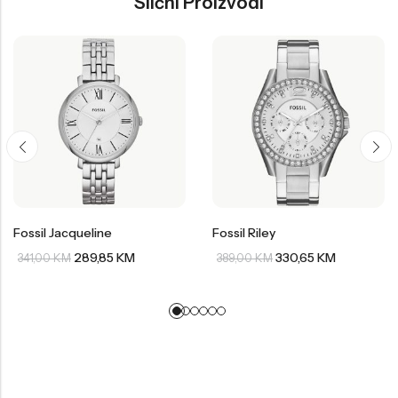
Slični Proizvodi
Fossil Jacqueline
Fossil Riley
289,85
KM
330,65
KM
341,00
KM
389,00
KM