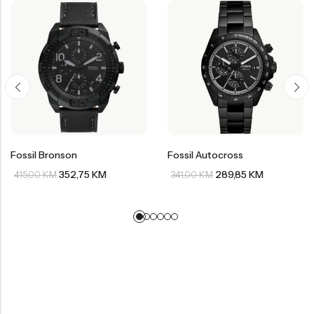
Fossil Bronson
Fossil Autocross
352,75
KM
289,85
KM
415,00
KM
341,00
KM