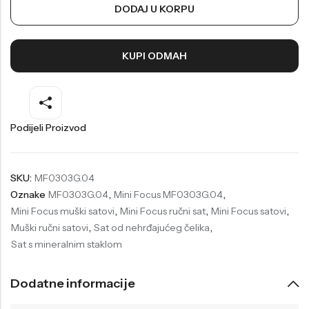
DODAJ U KORPU
Welder
Wesse
Liu-Jo
Daisy Dixon
KUPI ODMAH
Mini Focus
Missguided
Daniel Klein
Liu-Jo
Festina
Diesel
Podijeli Proizvod
UP!
Versus
Wesse
Lotus
SKU:
MF0303G.04
Oznake
MF0303G.04
,
Mini Focus MF0303G.04
,
Mini Focus muški satovi
,
Mini Focus ručni sat
,
Mini Focus satovi
,
Muški ručni satovi
,
Sat od nehrđajućeg čelika
,
Sat s mineralnim staklom
Dodatne informacije