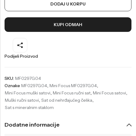
DODAJ U KORPU
Welder
Wesse
Liu-Jo
Daisy Dixon
KUPI ODMAH
Mini Focus
Missguided
Daniel Klein
Liu-Jo
Festina
Diesel
Podijeli Proizvod
UP!
Versus
Wesse
Lotus
SKU:
MF0297G.04
Oznake
MF0297G.04
,
Mini Focus MF0297G.04
,
Mini Focus muški satovi
,
Mini Focus ručni sat
,
Mini Focus satovi
,
Muški ručni satovi
,
Sat od nehrđajućeg čelika
,
Sat s mineralnim staklom
Dodatne informacije