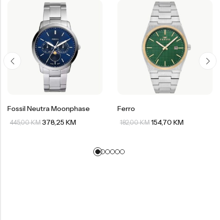
Fossil Neutra Moonphase
Ferro
378,25
KM
154,70
KM
445,00
KM
182,00
KM