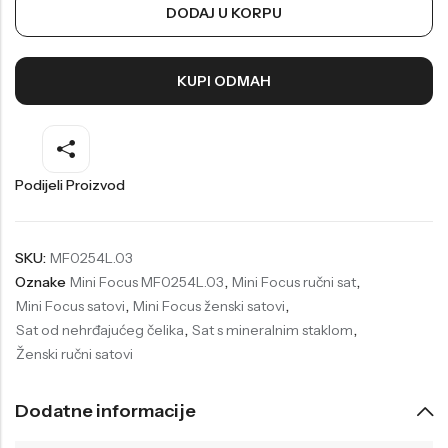
DODAJ U KORPU
Welder
Wesse
Liu-Jo
Daisy Dixon
KUPI ODMAH
Mini Focus
Missguided
Daniel Klein
Liu-Jo
Festina
Diesel
Podijeli Proizvod
UP!
Versus
Wesse
Lotus
SKU:
MF0254L.03
Oznake
Mini Focus MF0254L.03
,
Mini Focus ručni sat
,
Mini Focus satovi
,
Mini Focus ženski satovi
,
Sat od nehrđajućeg čelika
,
Sat s mineralnim staklom
,
Ženski ručni satovi
Dodatne informacije