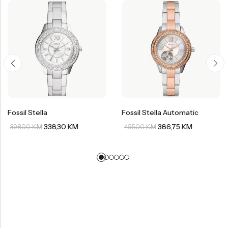
Fossil Stella
Fossil Stella Automatic
338,30
KM
386,75
KM
398,00
KM
455,00
KM