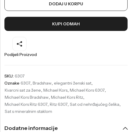
DODAJ U KORPU
Welder
Wesse
Liu-Jo
Daisy Dixon
KUPI ODMAH
Mini Focus
Missguided
Daniel Klein
Liu-Jo
Festina
Diesel
Podijeli Proizvod
UP!
Versus
Wesse
Lotus
SKU:
6307
Oznake
6307
,
Bradshaw
,
elegantni ženski sat
,
Kvarcni sat za žene
,
Michael Kors
,
Michael Kors 6307
,
Michael Kors Bradshaw
,
Michael Kors Ritz
,
Michael Kors Ritz 6307
,
Ritz 6307
,
Sat od nehrđajućeg čelika
,
Sat s mineralnim staklom
Dodatne informacije