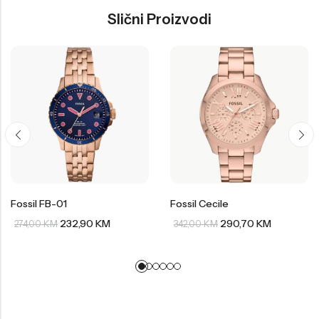
Slični Proizvodi
Fossil FB-01
Fossil Cecile
232,90
KM
290,70
KM
274,00
KM
342,00
KM