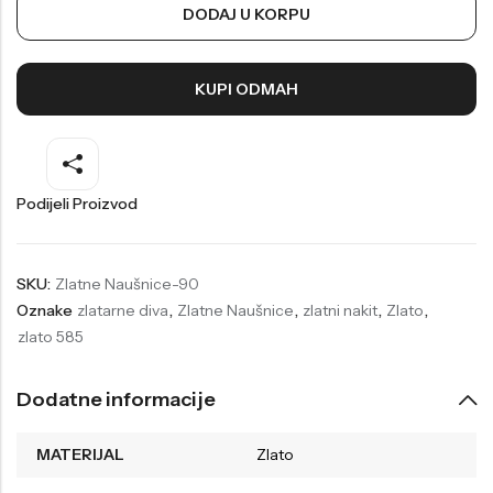
DODAJ U KORPU
Welder
Wesse
Liu-Jo
Daisy Dixon
KUPI ODMAH
Mini Focus
Missguided
Daniel Klein
Liu-Jo
Festina
Diesel
Podijeli Proizvod
UP!
Versus
Wesse
Lotus
SKU:
Zlatne Naušnice-90
Oznake
zlatarne diva
,
Zlatne Naušnice
,
zlatni nakit
,
Zlato
,
zlato 585
Dodatne informacije
MATERIJAL
Zlato