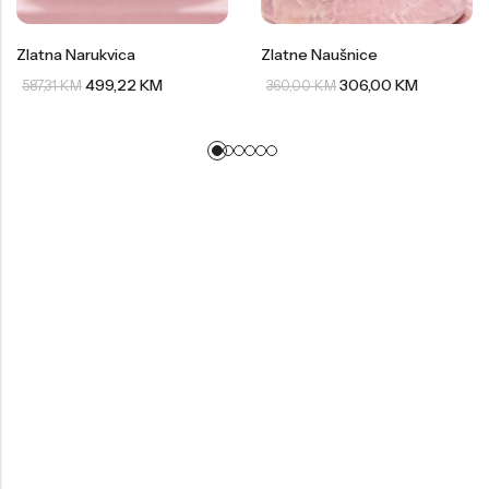
Zlatna Narukvica
Zlatne Naušnice
499,22
KM
306,00
KM
587,31
KM
360,00
KM