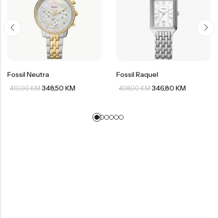
Fossil Neutra
Fossil Raquel
348,50
KM
346,80
KM
410,00
KM
408,00
KM