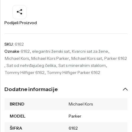
Welder
Wesse
Liu-Jo
Daisy Dixon
Podijeli Proizvod
Mini Focus
Missguided
Daniel Klein
Liu-Jo
SKU:
6162
Oznake
6162
,
elegantni ženski sat
,
Kvarcni sat za žene
,
Festina
Diesel
Michael Kors
,
Michael Kors Parker
,
Michael Kors sat
,
Parker 6162
UP!
Versus
,
Sat od nehrđajućeg čelika
,
Sat s mineralnim staklom
,
Tommy Hilfiger 6162
,
Tommy Hilfiger Parker 6162
Wesse
Lotus
Dodatne informacije
BREND
Michael Kors
MODEL
Parker
ŠIFRA
6162