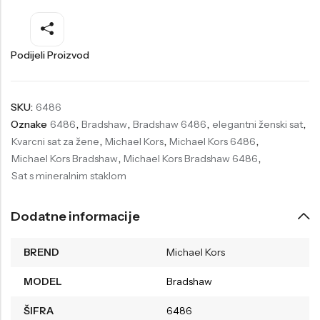
Welder
Wesse
Liu-Jo
Daisy Dixon
Podijeli Proizvod
Mini Focus
Missguided
Daniel Klein
Liu-Jo
SKU:
6486
Oznake
6486
,
Bradshaw
,
Bradshaw 6486
,
elegantni ženski sat
,
Festina
Diesel
Kvarcni sat za žene
,
Michael Kors
,
Michael Kors 6486
,
UP!
Versus
Michael Kors Bradshaw
,
Michael Kors Bradshaw 6486
,
Sat s mineralnim staklom
Wesse
Lotus
Dodatne informacije
BREND
Michael Kors
MODEL
Bradshaw
ŠIFRA
6486