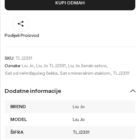
KUPI ODMAH
Welder
Wesse
Liu-Jo
Daisy Dixon
Mini Focus
Missguided
Podijeli Proizvod
Daniel Klein
Liu-Jo
Festina
Diesel
SKU:
TLJ2331
Oznake
Liu Jo
,
Liu Jo TLJ2331
,
Liu Jo ženski satovi
,
UP!
Versus
Sat od nehrđajućeg čelika
,
Sat s mineralnim staklom
,
TLJ2331
Wesse
Lotus
Dodatne informacije
BREND
Liu Jo
MODEL
Liu Jo
ŠIFRA
TLJ2331