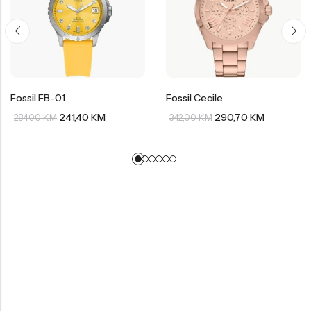
Fossil FB-01
Fossil Cecile
241,40
KM
290,70
KM
284,00
KM
342,00
KM