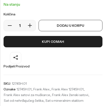
Na stanju
Welder
Wesse
Količina
Liu-Jo
Daisy Dixon
Mini Focus
Missguided
DODAJ U KORPU
Daniel Klein
Liu-Jo
Festina
Diesel
KUPI ODMAH
UP!
Versus
Wesse
Lotus
Podijeli Proizvod
SKU:
12745H.01
Oznake
12745H.01
,
Frank Alex
,
Frank Alex 12745H.01
,
Frank Alex satovi za muškarce
,
Frank Alex ženski satovi
,
Sat od nehrđajućeg čelika
,
Sat s mineralnim staklom