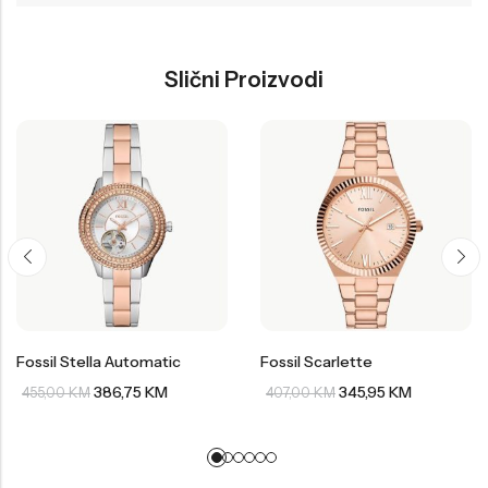
Slični Proizvodi
Fossil Stella Automatic
Fossil Scarlette
386,75
KM
345,95
KM
455,00
KM
407,00
KM