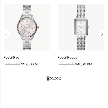
Fossil Rye
Fossil Raquel
297,50
KM
346,80
KM
350,00
KM
408,00
KM