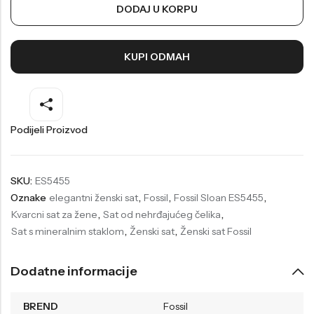
DODAJ U KORPU
Welder
Wesse
Liu-Jo
Daisy Dixon
KUPI ODMAH
Mini Focus
Missguided
Daniel Klein
Liu-Jo
Festina
Diesel
Podijeli Proizvod
UP!
Versus
Wesse
Lotus
SKU:
ES5455
Oznake
elegantni ženski sat
,
Fossil
,
Fossil Sloan ES5455
,
Kvarcni sat za žene
,
Sat od nehrđajućeg čelika
,
Sat s mineralnim staklom
,
Ženski sat
,
Ženski sat Fossil
Dodatne informacije
BREND
Fossil