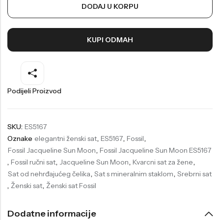
DODAJ U KORPU
Welder
Wesse
Liu-Jo
Daisy Dixon
KUPI ODMAH
Mini Focus
Missguided
Daniel Klein
Liu-Jo
Festina
Diesel
Podijeli Proizvod
UP!
Versus
Wesse
Lotus
SKU:
ES5167
Oznake
elegantni ženski sat
,
ES5167
,
Fossil
,
Fossil Jacqueline Sun Moon
,
Fossil Jacqueline Sun Moon ES5167
,
Fossil ručni sat
,
Jacqueline Sun Moon
,
Kvarcni sat za žene
,
Sat od nehrđajućeg čelika
,
Sat s mineralnim staklom
,
Srebrni sat
,
Ženski sat
,
Ženski sat Fossil
Dodatne informacije