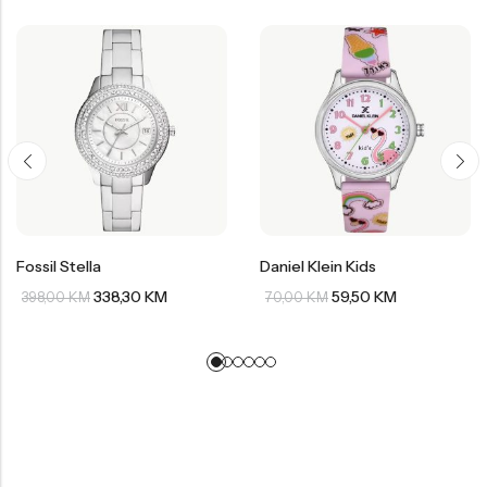
Fossil Stella
Daniel Klein Kids
338,30
KM
59,50
KM
398,00
KM
70,00
KM