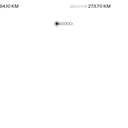
64,10
KM
273,70
KM
322,00
KM