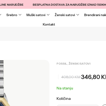
 NARUDŽBE
BESPLATNA DOSTAVA ZA NARUDŽBE IZNAD 150KM
Srebro
Muški satovi
Ženski satovi
Brendirani nak
Kontakt
,
FOSSIL
ŽENSKI SATOVI
346,80
K
408,00
KM
Na stanju
Količina