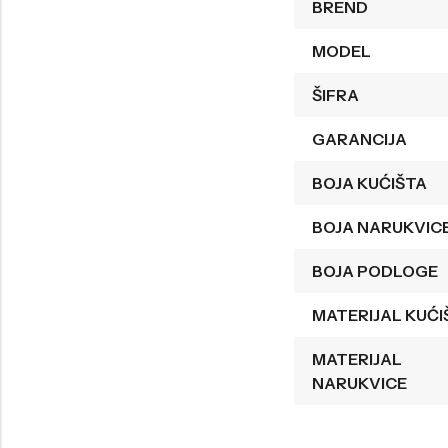
BREND
Welder
Wesse
MODEL
Liu-Jo
Daisy Dixon
ŠIFRA
Mini Focus
Missguided
GARANCIJA
Daniel Klein
Liu-Jo
Festina
Diesel
BOJA KUĆIŠTA
UP!
Versus
BOJA NARUKVIC
Wesse
Lotus
BOJA PODLOGE
MATERIJAL KUĆI
MATERIJAL
NARUKVICE