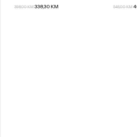
338,30
KM
4
398,00
KM
546,00
KM