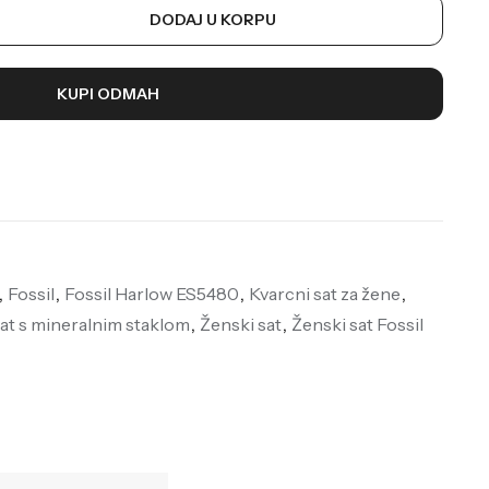
DODAJ U KORPU
KUPI ODMAH
,
Fossil
,
Fossil Harlow ES5480
,
Kvarcni sat za žene
,
at s mineralnim staklom
,
Ženski sat
,
Ženski sat Fossil