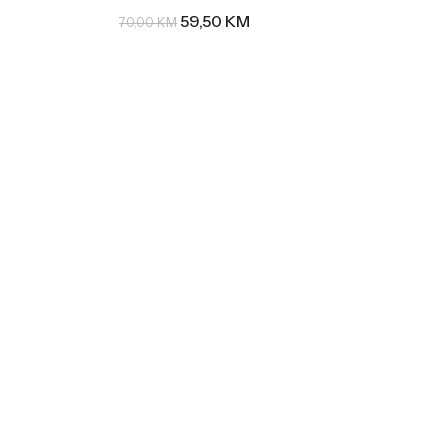
59,50
KM
70,00
KM