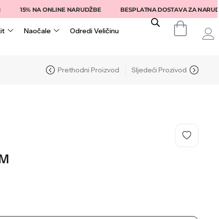
15% NA ONLINE NARUDŽBE
BESPLATNA DOSTAVA ZA NARUDŽBE I
it
Naočale
Odredi Veličinu
Prethodni Proizvod
Sljedeći Prozivod
M