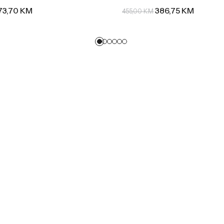
73,70
KM
386,75
KM
455,00
KM