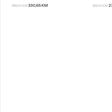
330,65
KM
2
389,00
KM
322,00
KM