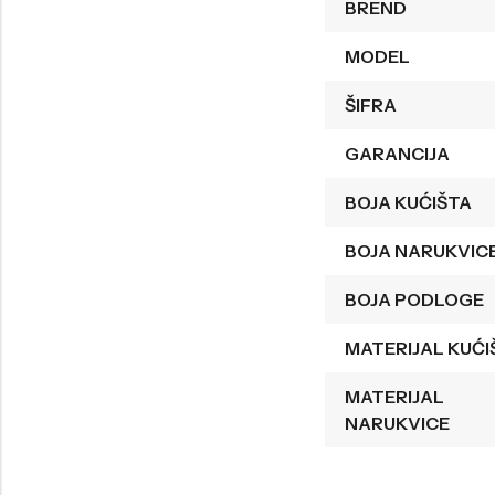
BREND
Welder
Wesse
MODEL
Liu-Jo
Daisy Dixon
ŠIFRA
Mini Focus
Missguided
GARANCIJA
Daniel Klein
Liu-Jo
Festina
Diesel
BOJA KUĆIŠTA
UP!
Versus
BOJA NARUKVIC
Wesse
Lotus
BOJA PODLOGE
MATERIJAL KUĆI
MATERIJAL
NARUKVICE