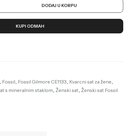
DODAJ U KORPU
KUPI ODMAH
,
Fossil
,
Fossil Gilmore CE1133
,
Kvarcni sat za žene
,
at s mineralnim staklom
,
Ženski sat
,
Ženski sat Fossil