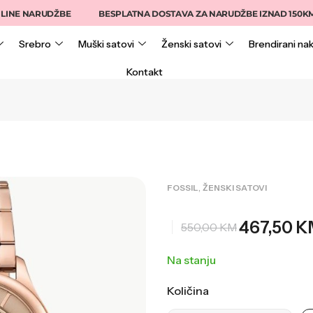
 NARUDŽBE
BESPLATNA DOSTAVA ZA NARUDŽBE IZNAD 150KM
Srebro
Muški satovi
Ženski satovi
Brendirani nak
Kontakt
,
FOSSIL
ŽENSKI SATOVI
467,50
K
550,00
KM
Na stanju
Količina