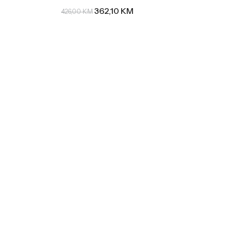
362,10
KM
426,00
KM