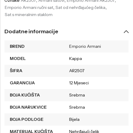
Oznake
AR2507
,
Armani satovi
,
Emporio Armani AR2507
,
Emporio Armani ručni sat
,
Sat od nehrđajućeg čelika
,
Sat s mineralnim staklom
Dodatne informacije
BREND
Emporio Armani
MODEL
Kappa
ŠIFRA
AR2507
GARANCIJA
12 Mjeseci
BOJA KUĆIŠTA
Srebrna
BOJA NARUKVICE
Srebrna
BOJA PODLOGE
Bijela
MATERIJAL KUĆIŠTA
Nehrđajući čelik