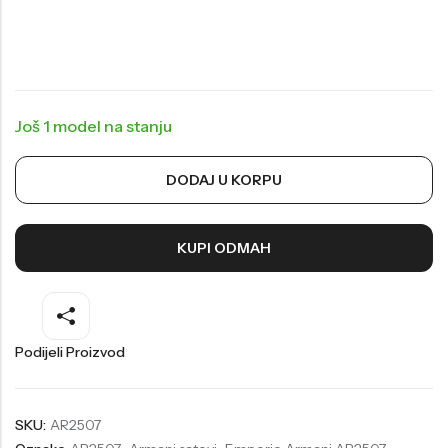
Welder
Wesse
Liu-Jo
Daisy Dixon
Mini Focus
Missguided
Još 1 model na stanju
Daniel Klein
Liu-Jo
Festina
Diesel
DODAJ U KORPU
UP!
Versus
Wesse
Lotus
KUPI ODMAH
Podijeli Proizvod
SKU:
AR2507