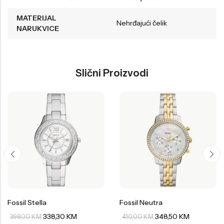
MATERIJAL
Nehrđajući čelik
NARUKVICE
Slični Proizvodi
Fossil Stella
Fossil Neutra
338,30
KM
348,50
KM
398,00
KM
410,00
KM