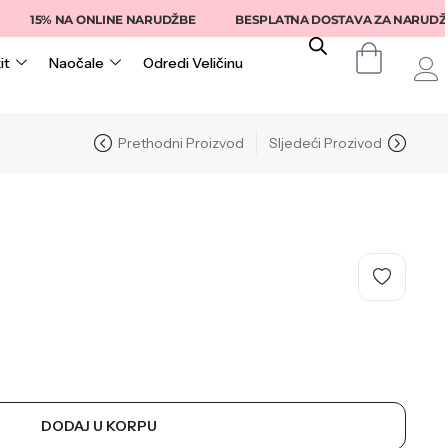
15% NA ONLINE NARUDŽBE
BESPLATNA DOSTAVA ZA NARUDŽBE IZ
it
Naočale
Odredi Veličinu
Prethodni Proizvod
Sljedeći Prozivod
DODAJ U KORPU