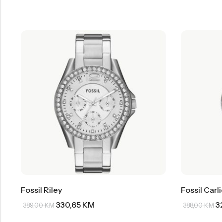
Fossil Riley
Fossil Carl
330,65
KM
3
389,00
KM
388,00
KM