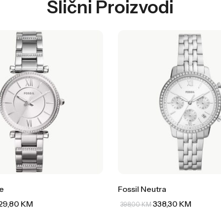
Slični Proizvodi
ie
Fossil Neutra
29,80
KM
338,30
KM
398,00
KM