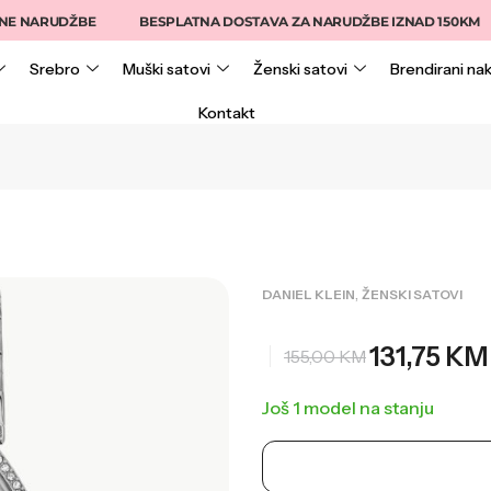
ARUDŽBE
BESPLATNA DOSTAVA ZA NARUDŽBE IZNAD 150KM
Srebro
Muški satovi
Ženski satovi
Brendirani nak
Kontakt
,
DANIEL KLEIN
ŽENSKI SATOVI
131,75
KM
155,00
KM
Još 1 model na stanju