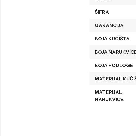
Welder
Wesse
ŠIFRA
Liu-Jo
Daisy Dixon
GARANCIJA
Mini Focus
Missguided
BOJA KUĆIŠTA
Daniel Klein
Liu-Jo
BOJA NARUKVIC
Festina
Diesel
UP!
Versus
BOJA PODLOGE
Wesse
Lotus
MATERIJAL KUĆI
MATERIJAL
NARUKVICE