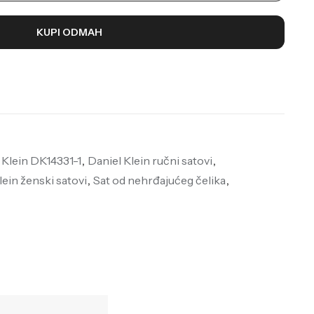
KUPI ODMAH
 Klein DK14331-1
,
Daniel Klein ručni satovi
,
lein ženski satovi
,
Sat od nehrđajućeg čelika
,