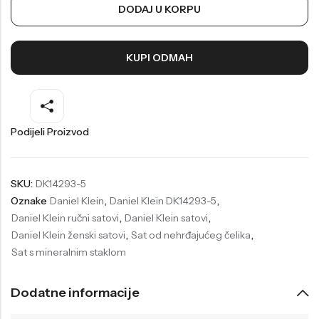
DODAJ U KORPU
Welder
Wesse
Liu-Jo
Daisy Dixon
KUPI ODMAH
Mini Focus
Missguided
Daniel Klein
Liu-Jo
Festina
Diesel
Podijeli Proizvod
UP!
Versus
Wesse
Lotus
SKU:
DK14293-5
Oznake
Daniel Klein
,
Daniel Klein DK14293-5
,
Daniel Klein ručni satovi
,
Daniel Klein satovi
,
Daniel Klein ženski satovi
,
Sat od nehrđajućeg čelika
,
Sat s mineralnim staklom
Dodatne informacije