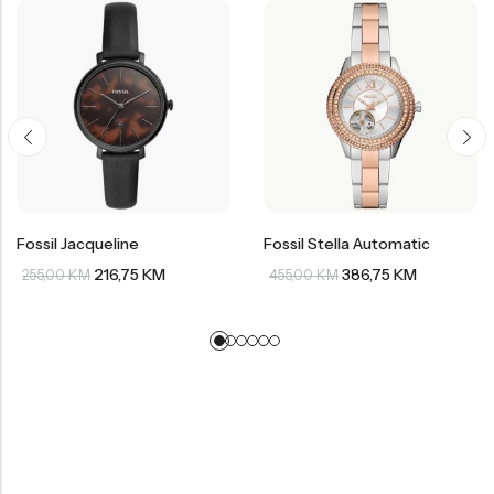
Fossil Jacqueline
Fossil Stella Automatic
216,75
KM
386,75
KM
255,00
KM
455,00
KM