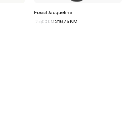
Fossil Jacqueline
216,75
KM
255,00
KM