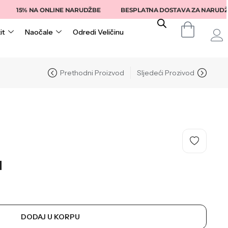
15% NA ONLINE NARUDŽBE
BESPLATNA DOSTAVA ZA NARUDŽBE IZ
it
Naočale
Odredi Veličinu
Prethodni Proizvod
Sljedeći Prozivod
M
DODAJ U KORPU