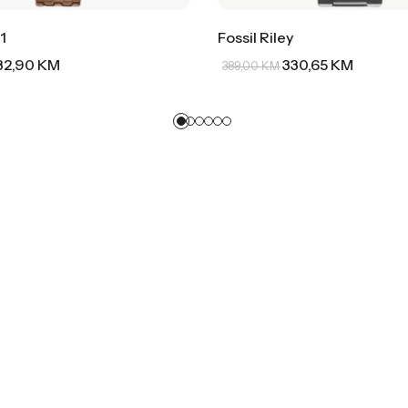
1
Fossil Riley
32,90
KM
330,65
KM
389,00
KM