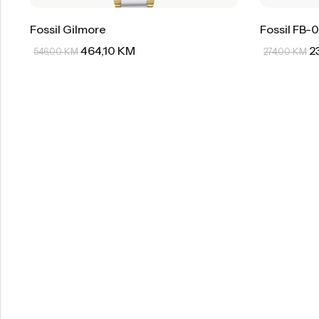
Fossil Gilmore
Fossil FB-0
464,10
KM
2
546,00
KM
274,00
KM