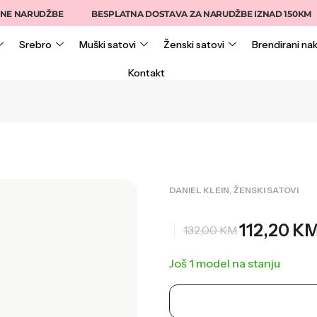
ARUDŽBE
BESPLATNA DOSTAVA ZA NARUDŽBE IZNAD 150KM
Srebro
Muški satovi
Ženski satovi
Brendirani nak
Kontakt
,
DANIEL KLEIN
ŽENSKI SATOVI
112,20
K
132,00
KM
Još 1 model na stanju