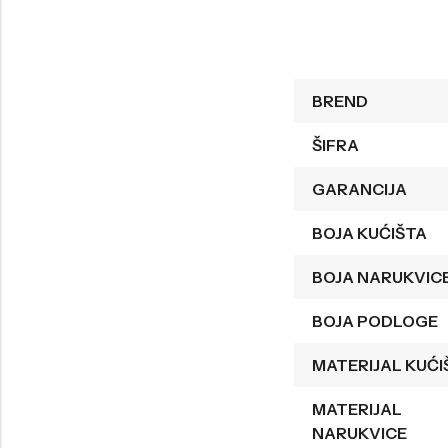
Welder
Wesse
Liu-Jo
Daisy Dixon
BREND
Mini Focus
Missguided
Daniel Klein
Liu-Jo
ŠIFRA
Festina
Diesel
GARANCIJA
UP!
Versus
BOJA KUĆIŠTA
Wesse
Lotus
BOJA NARUKVIC
BOJA PODLOGE
MATERIJAL KUĆI
MATERIJAL
NARUKVICE