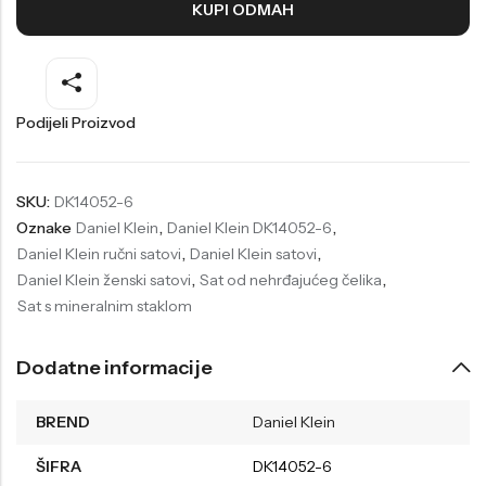
KUPI ODMAH
Welder
Wesse
Liu-Jo
Daisy Dixon
Mini Focus
Missguided
Podijeli Proizvod
Daniel Klein
Liu-Jo
Festina
Diesel
SKU:
DK14052-6
Oznake
Daniel Klein
,
Daniel Klein DK14052-6
,
UP!
Versus
Daniel Klein ručni satovi
,
Daniel Klein satovi
,
Wesse
Lotus
Daniel Klein ženski satovi
,
Sat od nehrđajućeg čelika
,
Sat s mineralnim staklom
Dodatne informacije
BREND
Daniel Klein
ŠIFRA
DK14052-6