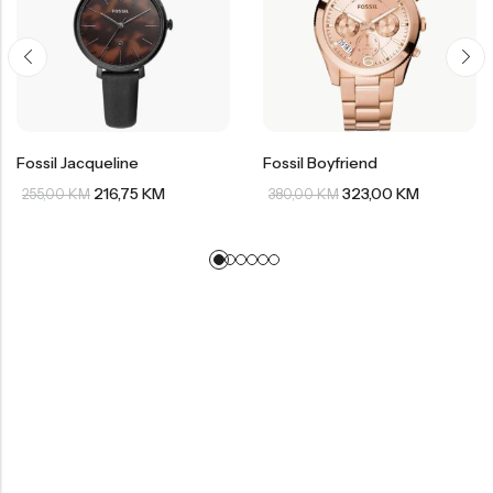
Fossil Jacqueline
Fossil Boyfriend
216,75
KM
323,00
KM
255,00
KM
380,00
KM