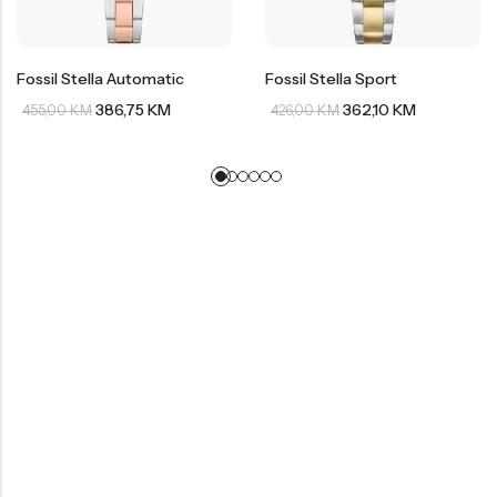
Fossil Stella Automatic
Fossil Stella Sport
386,75
KM
362,10
KM
455,00
KM
426,00
KM