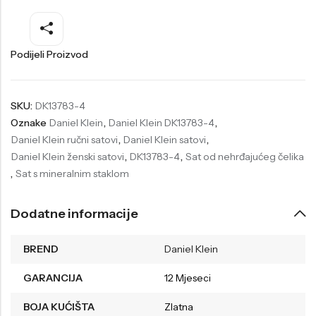
Welder
Wesse
Liu-Jo
Daisy Dixon
Podijeli Proizvod
Mini Focus
Missguided
Daniel Klein
Liu-Jo
SKU:
DK13783-4
Oznake
Daniel Klein
,
Daniel Klein DK13783-4
,
Festina
Diesel
Daniel Klein ručni satovi
,
Daniel Klein satovi
,
UP!
Versus
Daniel Klein ženski satovi
,
DK13783-4
,
Sat od nehrđajućeg čelika
,
Sat s mineralnim staklom
Wesse
Lotus
Dodatne informacije
BREND
Daniel Klein
GARANCIJA
12 Mjeseci
BOJA KUĆIŠTA
Zlatna