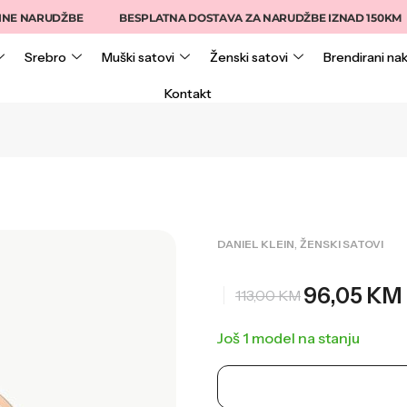
NARUDŽBE
BESPLATNA DOSTAVA ZA NARUDŽBE IZNAD 150KM
Srebro
Muški satovi
Ženski satovi
Brendirani nak
Kontakt
,
DANIEL KLEIN
ŽENSKI SATOVI
96,05
KM
113,00
KM
Još 1 model na stanju