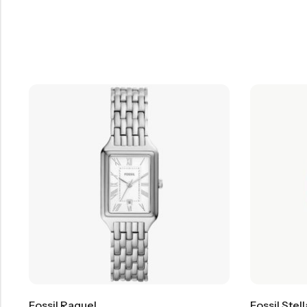
Fossil Raquel
Fossil Stel