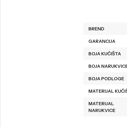
Welder
Wesse
Liu-Jo
Daisy Dixon
BREND
Mini Focus
Missguided
Daniel Klein
Liu-Jo
GARANCIJA
Festina
Diesel
BOJA KUĆIŠTA
UP!
Versus
BOJA NARUKVIC
Wesse
Lotus
BOJA PODLOGE
MATERIJAL KUĆI
MATERIJAL
NARUKVICE