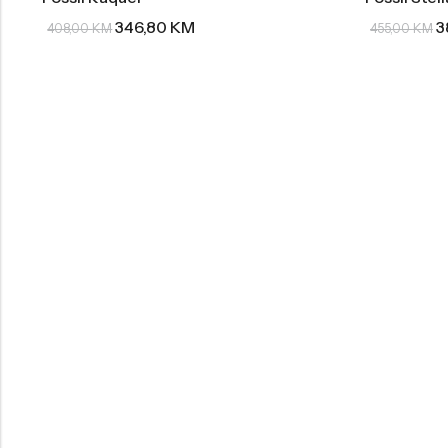
346,80
KM
3
408,00
KM
455,00
KM