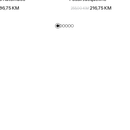
86,75
KM
216,75
KM
255,00
KM