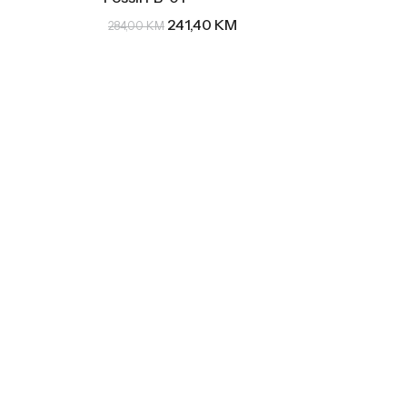
241,40
KM
284,00
KM