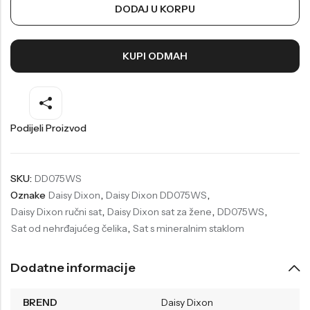
DODAJ U KORPU
Welder
Wesse
Liu-Jo
Daisy Dixon
KUPI ODMAH
Mini Focus
Missguided
Daniel Klein
Liu-Jo
Festina
Diesel
Podijeli Proizvod
UP!
Versus
Wesse
Lotus
SKU:
DD075WS
Oznake
Daisy Dixon
,
Daisy Dixon DD075WS
,
Daisy Dixon ručni sat
,
Daisy Dixon sat za žene
,
DD075WS
,
Sat od nehrđajućeg čelika
,
Sat s mineralnim staklom
Dodatne informacije
BREND
Daisy Dixon