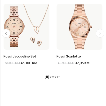
Fossil Jacqueline Set
Fossil Scarlette
450,50
KM
345,95
KM
530,00
KM
407,00
KM